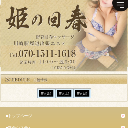
8/7(金)
8/8(土)
8/9(日)
■
トップページ
■
料金システム