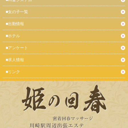
■
女の子一覧
■
出勤情報
■
ホテル
■
アンケート
■
求人情報
■
リンク