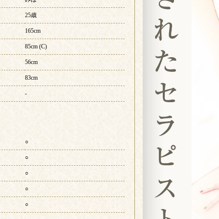
25歳
165cm
85cm (C)
56cm
83cm
-
○
○
○
○
○