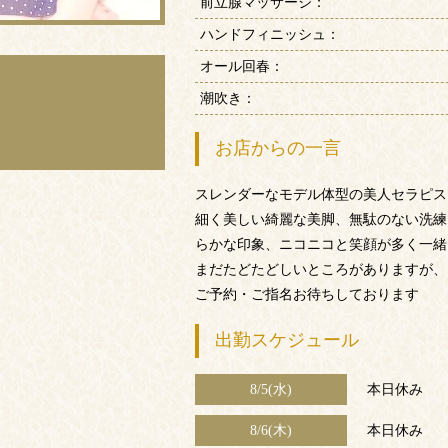
前立腺マッサージ：
ハンドフィニッシュ：
オール回春：
潮吹き：
お店からの一言
スレンダーなモデル体型の美人セラピス
細く美しい綺麗な美脚、無駄のない洗練
らかな印象、ニコニコと笑顔が多く一緒
まだたどたどしいところがありますが、
ご予約・ご指名お待ちしております
出勤スケジュール
8/5(水)
本日休み
8/6(木)
本日休み