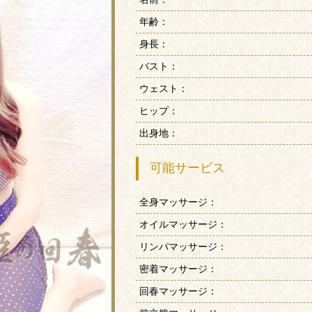
年齢：
身長：
バスト：
ウェスト：
ヒップ：
出身地：
可能サービス
全身マッサージ：
オイルマッサージ：
リンパマッサージ：
密着マッサージ：
回春マッサージ：